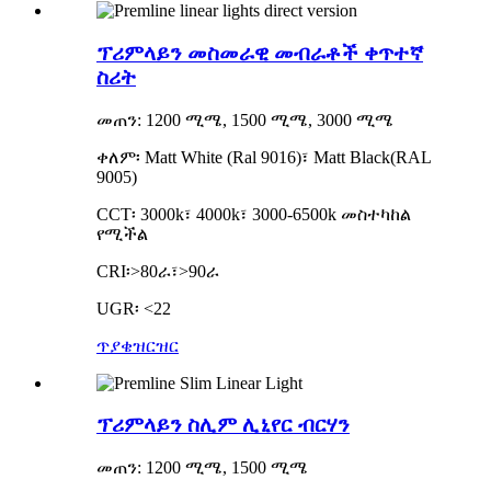
ፕሪምላይን መስመራዊ መብራቶች ቀጥተኛ
ስሪት
መጠን: 1200 ሚሜ, 1500 ሚሜ, 3000 ሚሜ
ቀለም፡ Matt White (Ral 9016)፣ Matt Black(RAL
9005)
CCT፡ 3000k፣ 4000k፣ 3000-6500k መስተካከል
የሚችል
CRI፡>80ራ፣>90ራ
UGR፡ <22
ጥያቄ
ዝርዝር
ፕሪምላይን ስሊም ሊኒየር ብርሃን
መጠን: 1200 ሚሜ, 1500 ሚሜ