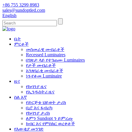
+86 755 3299 8983
sales@sundoptled.com
English
ቤት
ምርቶች
መስመራዊ መብራቶች
Recessed Luminaires
በገጽታ ላይ የተገጠሙ Luminaires
የታች መብራቶች
አንጸባራቂ መብራቶች
ነፃ-የቆመ Luminaire
ዜና
የኩባንያ ዜና
የኢንዱስትሪ ዜና
ስለ እኛ
የድርጅቱ ህይወት ታሪክ
ቢሮ እና ፋብሪካ
የኩባንያ ታሪክ
ለምን Sundopt ን ይምረጡ
ክብር እና የምስክር ወረቀቶች
የእውቂያ መንገድ