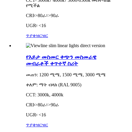
CCT፡ 3000k፣ 4000k፣ 3000-6500k መስተካከል
የሚችል
CRI፡>80ራ፣>90ራ
UGR፡ <16
ጥያቄ
ዝርዝር
የእይታ መስመር ቀጭን መስመራዊ
መብራቶች ቀጥተኛ ስሪት
መጠን: 1200 ሚሜ, 1500 ሚሜ, 3000 ሚሜ
ቀለም: ማት ብላክ (RAL 9005)
CCT: 3000k, 4000k
CRI፡>80ራ፣>90ራ
UGR፡ <16
ጥያቄ
ዝርዝር