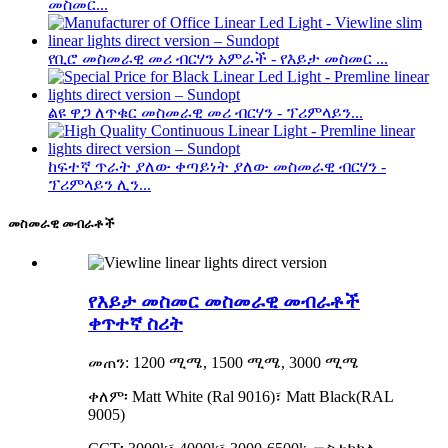
መስመር...
የቢሮ መስመራዊ መሪ ብርሃን አምራች - የእይታ መስመር ...
ልዩ ዋጋ ለጥቁር መስመራዊ መሪ ብርሃን - ፕሪምላይን...
ከፍተኛ ጥራት ያለው ቀጣይነት ያለው መስመራዊ ብርሃን -
ፕሪምላይን ሊን...
መስመራዊ መብራቶች
የእይታ መስመር መስመራዊ መብራቶች
ቀጥተኛ ስሪት
መጠን: 1200 ሚሜ, 1500 ሚሜ, 3000 ሚሜ
ቀለም፡ Matt White (Ral 9016)፣ Matt Black(RAL
9005)