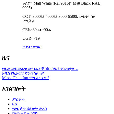
ቀለም፡ Matt White (Ral 9016)፣ Matt Black(RAL
9005)
CCT፡ 3000k፣ 4000k፣ 3000-6500k መስተካከል
የሚችል
CRI፡>80ራ፣>90ራ
UGR፡ <19
ጥያቄ
ዝርዝር
ዜና
የሊድ መስመራዊ መብራቶች ሽቦ ሰሌዳ ተደብቋል…
አዲስ የኢአርፒ ደንብ ስልጠና
Messe Frankfurt ምንድን ነው?
አገልግሎት
ምርቶች
ዜና
የድርጅቱ ህይወት ታሪክ
የእውቂያ መንገድ