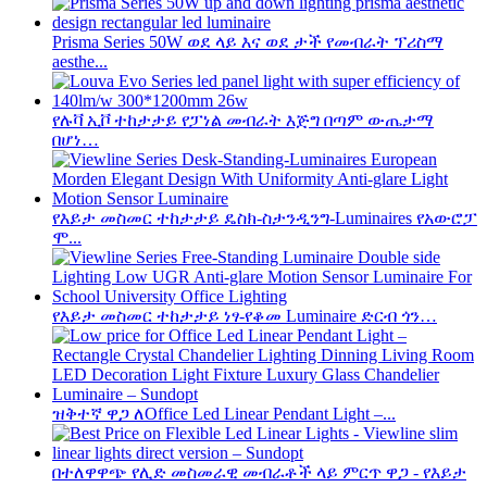
Prisma Series 50W ወደ ላይ እና ወደ ታች የመብራት ፕሪስማ
aesthe...
የሉቫ ኢቮ ተከታታይ የፓነል መብራት እጅግ በጣም ውጤታማ
በሆነ…
የእይታ መስመር ተከታታይ ዴስክ-ስታንዲንግ-Luminaires የአውሮፓ
ሞ...
የእይታ መስመር ተከታታይ ነፃ-የቆመ Luminaire ድርብ ጎን…
ዝቅተኛ ዋጋ ለOffice Led Linear Pendant Light –...
በተለዋዋጭ የሊድ መስመራዊ መብራቶች ላይ ምርጥ ዋጋ - የእይታ