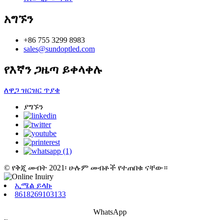
አግኙን
+86 755 3299 8983
sales@sundoptled.com
የእኛን ጋዜጣ ይቀላቀሉ
ለዋጋ ዝርዝር ጥያቄ
ያግኙን
© የቅጂ መብት 2021፡ ሁሉም መብቶች የተጠበቁ ናቸው።
ኢሜል ይላኩ
8618269103133
WhatsApp