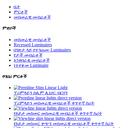
ቤት
ምርቶች
መስመራዊ መብራቶች
ምድቦች
መስመራዊ መብራቶች
Recessed Luminaires
በገጽታ ላይ የተገጠሙ Luminaires
የታች መብራቶች
አንጸባራቂ መብራቶች
ነፃ-የቆመ Luminaire
የባህሪ ምርቶች
ፕሪምላይን ስሊም ሊኒየር ብርሃን
ፕሪምላይን መስመራዊ መብራቶች ቀጥተኛ ስሪት
የእይታ መስመር መስመራዊ መብራቶች ቀጥተኛ ስሪት
የእይታ መስመር ቀጭን መስመራዊ መብራቶች ቀጥተኛ ስሪት